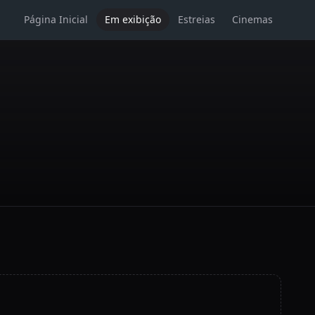
Página Inicial
Em exibição
Estreias
Cinemas