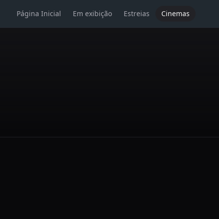
Página Inicial
Em exibição
Estreias
Cinemas